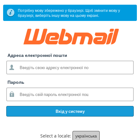
Потрібну мову збережено у браузері. Щоб змінити мову у
браузері, виберіть іншу мову на цьому екрані.
Адреса електронної пошти
Пароль
Вхід у систему
Select a locale:
українська